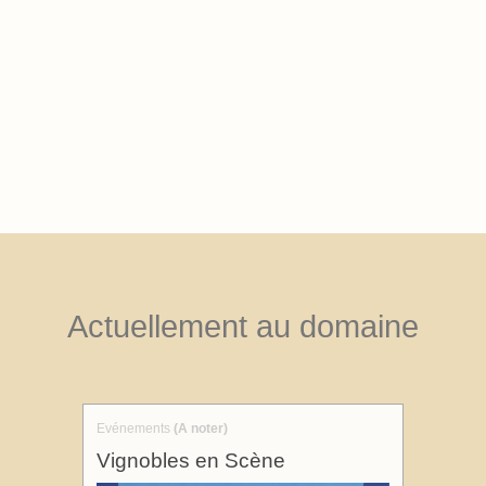
Actuellement au domaine
Evénements
(A noter)
Vignobles en Scène