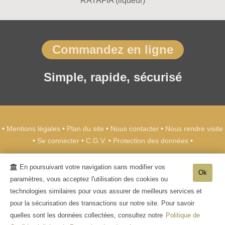
RATAFIA (liqueur)
Commandez en ligne
Simple, rapide, sécurisé
•
Mentions légales
•
Plan du site
•
Nous contacter
•
Nous rendre visite
•
Se connecter
•
C.G.V.
•
Protection des données
•
Champagne METEYER Père & Fils
-
39 rue de
En poursuivant votre navigation sans modifier vos
l'Europe
02850
Trélou sur Marne
Ok
paramètres, vous acceptez l'utilisation des cookies ou
Tél. +33 (0)3 23 70 26 20
technologies similaires pour vous assurer de meilleurs services et
- L'abus d'alcool est dangereux pour la santé, sachez consommer avec
pour la sécurisation des transactions sur notre site. Pour savoir
modération. La vente d'alcool aux mineurs de moins de 18 ans est interdite. -
quelles sont les données collectées, consultez notre
Politique de