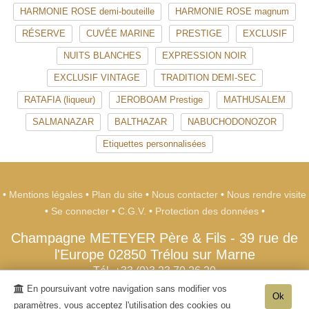
HARMONIE ROSE demi-bouteille
HARMONIE ROSE magnum
RÉSERVE
CUVÉE MARINE
PRESTIGE
EXCLUSIF
NUITS BLANCHES
EXPRESSION NOIR
EXCLUSIF VINTAGE
TRADITION DEMI-SEC
RATAFIA (liqueur)
JEROBOAM Prestige
MATHUSALEM
SALMANAZAR
BALTHAZAR
NABUCHODONOZOR
Etiquettes personnalisées
•
Mentions légales
•
Plan du site
•
Nous contacter
•
Nous rendre visite
•
Se connecter
•
C.G.V.
•
Protection des données
•
Champagne METEYER Père & Fils
-
39 rue de
l'Europe
02850
Trélou sur Marne
Tél. +33 (0)3 23 70 26 20
En poursuivant votre navigation sans modifier vos
- L'abus d'alcool est dangereux pour la santé, sachez consommer avec
Ok
paramètres, vous acceptez l'utilisation des cookies ou