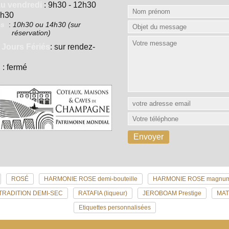
au vendredi
: 9h30 - 12h30
7h30
es
:
10h30 ou 14h30 (sur
réservation)
 Jours Fériés
: sur rendez-
e
: fermé
ROSÉ
HARMONIE ROSE demi-bouteille
HARMONIE ROSE magnu
TRADITION DEMI-SEC
RATAFIA (liqueur)
JEROBOAM Prestige
MA
Etiquettes personnalisées