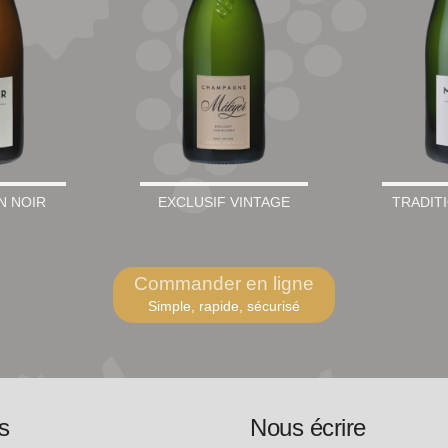
N NOIR
EXCLUSIF VINTAGE
TRADIT
Commander en ligne
Simple, rapide, sécurisé
s
Nous écrire