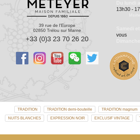
Du lundi 
13h30 - 1
Visit
39 rue de l'Europe
Samedi et
02850 Trélou sur Marne
vous
+33 (0)3 23 70 26 20
Dimanch
TRADITION
TRADITION demi-bouteille
TRADITION magnum
NUITS BLANCHES
EXPRESSION NOIR
EXCLUSIF VINTAGE