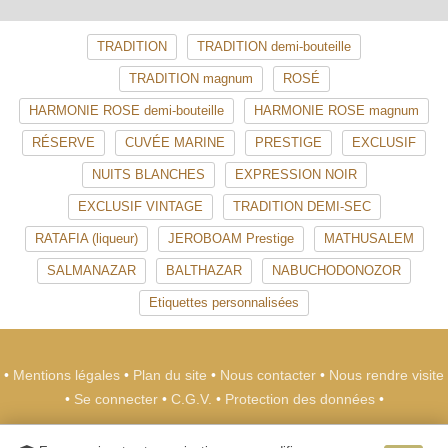
TRADITION
TRADITION demi-bouteille
TRADITION magnum
ROSÉ
HARMONIE ROSE demi-bouteille
HARMONIE ROSE magnum
RÉSERVE
CUVÉE MARINE
PRESTIGE
EXCLUSIF
NUITS BLANCHES
EXPRESSION NOIR
EXCLUSIF VINTAGE
TRADITION DEMI-SEC
RATAFIA (liqueur)
JEROBOAM Prestige
MATHUSALEM
SALMANAZAR
BALTHAZAR
NABUCHODONOZOR
Etiquettes personnalisées
•
Mentions légales
•
Plan du site
•
Nous contacter
•
Nous rendre visite
•
Se connecter
•
C.G.V.
•
Protection des données
•
Champagne METEYER Père & Fils
-
39 rue de