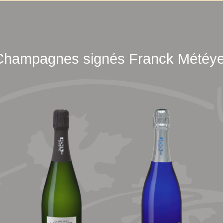
Champagnes signés Franck Météye