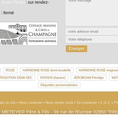
 Jours Fériés
: sur rendez-
e
: fermé
ROSÉ
HARMONIE ROSE demi-bouteille
HARMONIE ROSE magnu
TRADITION DEMI-SEC
RATAFIA (liqueur)
JEROBOAM Prestige
MA
Etiquettes personnalisées
lan du site
•
Nous contacter
•
Nous rendre visite
•
Se connecter
•
C.G.V.
•
Pr
 METEYER Père & Fils
-
39 rue de l'Europe
02850
Trél
Tél. +33 (0)3 23 70 26 20