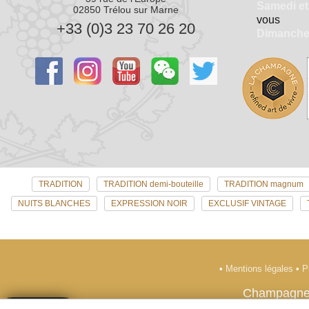
Samedi et
02850 Trélou sur Marne
vous
+33 (0)3 23 70 26 20
Dimanch
TRADITION
TRADITION demi-bouteille
TRADITION magnum
NUITS BLANCHES
EXPRESSION NOIR
EXCLUSIF VINTAGE
•
Mentions légales
•
P
Champagne