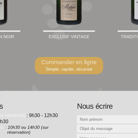
N NOIR
EXCLUSIF VINTAGE
TRADIT
Commander en ligne
Simple, rapide, sécurisé
s
Nous écrire
au vendredi
: 9h30 - 12h30
7h30
es
:
10h30 ou 14h30 (sur
réservation)