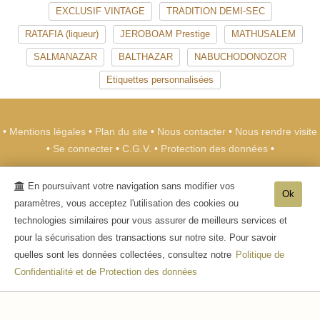
EXCLUSIF VINTAGE
TRADITION DEMI-SEC
RATAFIA (liqueur)
JEROBOAM Prestige
MATHUSALEM
SALMANAZAR
BALTHAZAR
NABUCHODONOZOR
Etiquettes personnalisées
•
Mentions légales
•
Plan du site
•
Nous contacter
•
Nous rendre visite
•
Se connecter
•
C.G.V.
•
Protection des données
•
Champagne METEYER Père & Fils
-
39 rue de
En poursuivant votre navigation sans modifier vos
l'Europe
02850
Trélou sur Marne
Ok
paramètres, vous acceptez l'utilisation des cookies ou
Tél. +33 (0)3 23 70 26 20
technologies similaires pour vous assurer de meilleurs services et
- L'abus d'alcool est dangereux pour la santé, sachez consommer avec
pour la sécurisation des transactions sur notre site. Pour savoir
modération. La vente d'alcool aux mineurs de moins de 18 ans est interdite. -
quelles sont les données collectées, consultez notre
Politique de
Confidentialité et de Protection des données
© 2003-2026 Champagne METEYER Père & Fils -
Réalisation enovanet
-
Moteur
eChampagne
- 2 visiteurs connectés.