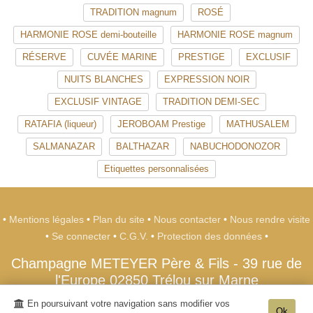
TRADITION magnum
ROSÉ
HARMONIE ROSE demi-bouteille
HARMONIE ROSE magnum
RÉSERVE
CUVÉE MARINE
PRESTIGE
EXCLUSIF
NUITS BLANCHES
EXPRESSION NOIR
EXCLUSIF VINTAGE
TRADITION DEMI-SEC
RATAFIA (liqueur)
JEROBOAM Prestige
MATHUSALEM
SALMANAZAR
BALTHAZAR
NABUCHODONOZOR
Etiquettes personnalisées
•
Mentions légales
•
Plan du site
•
Nous contacter
•
Nous rendre visite
•
Se connecter
•
C.G.V.
•
Protection des données
•
Champagne METEYER Père & Fils
-
39 rue de
l'Europe
02850
Trélou sur Marne
Tél. +33 (0)3 23 70 26 20
En poursuivant votre navigation sans modifier vos
Ok