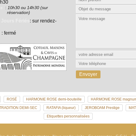
7h30
es
:
10h30 ou 14h30 (sur
réservation)
 Jours Fériés
: sur rendez-
e
: fermé
ROSÉ
HARMONIE ROSE demi-bouteille
HARMONIE ROSE magnu
TRADITION DEMI-SEC
RATAFIA (liqueur)
JEROBOAM Prestige
MA
Etiquettes personnalisées