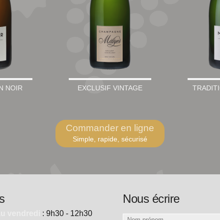
N NOIR
EXCLUSIF VINTAGE
TRADIT
Commander en ligne
Simple, rapide, sécurisé
s
Nous écrire
au vendredi
: 9h30 - 12h30