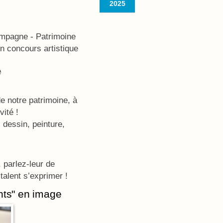
2025
mpagne - Patrimoine
 concours artistique

de notre patrimoine, à
vité !
 dessin, peinture,
 parlez-leur de
talent s’exprimer !
nts" en image