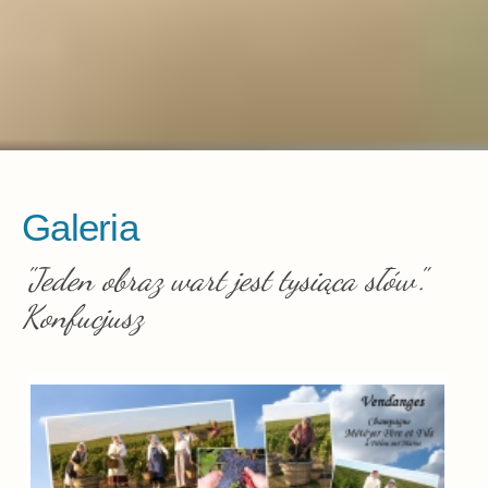
Galeria
"Jeden obraz wart jest tysiąca słów".
Konfucjusz