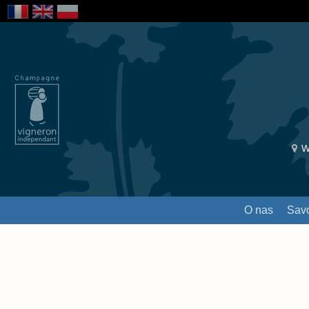
W
O nas
Savo