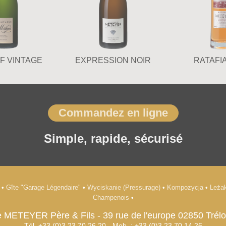
F VINTAGE
EXPRESSION NOIR
RATAFIA 
Commandez en ligne
Simple, rapide, sécurisé
s
•
Gîte "Garage Légendaire"
•
Wyciskanie (Pressurage)
•
Kompozycja
•
Leżak
Champenois
•
 METEYER Père & Fils
-
39 rue de l'europe
02850
Trél
Tél. +33 (0)3.23.70.26.20
- Mob. : +33 (0)3.23.70.14.26