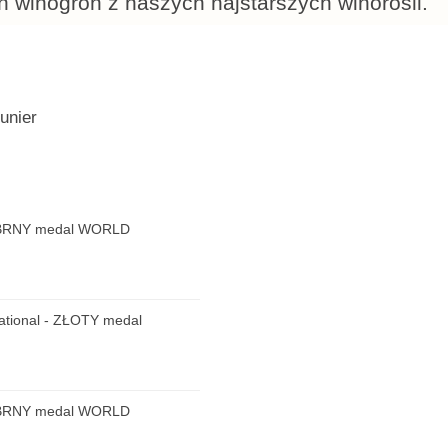
 winogron z naszych najstarszych winorośli.
nier
REBRNY medal WORLD
national - ZŁOTY medal
REBRNY medal WORLD