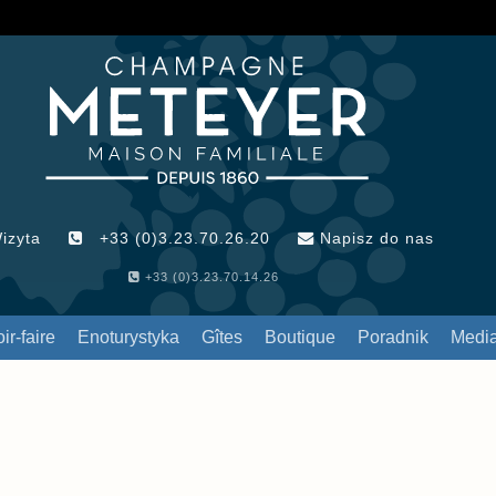
izyta
+33 (0)3.23.70.26.20
Napisz do nas
+33 (0)3.23.70.14.26
ir-faire
Enoturystyka
Gîtes
Boutique
Poradnik
Medi