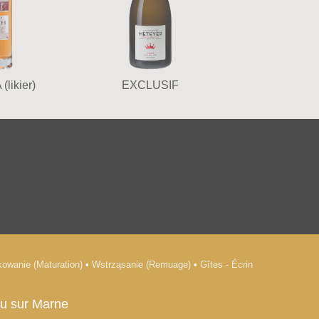
(likier)
EXCLUSIF
owanie (Maturation)
•
Wstrząsanie (Remuage)
•
Gîtes - Écrin
ou sur Marne