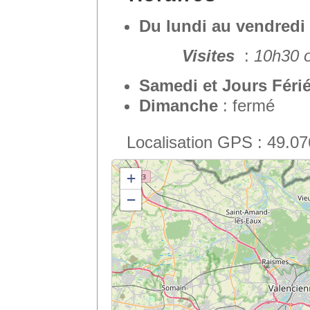
Du lundi au vendredi
Visites
:
10h30 o
Samedi et Jours Féri
Dimanche
: fermé
Localisation GPS : 49.0
+
−