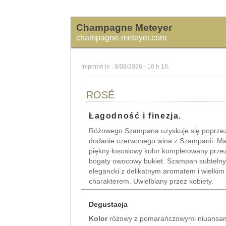
Champagne Meteyer
champagne-meteyer.com
Imprimé le : 8/08/2026 - 10 h 16.
ROSÉ
Łagodność i finezja.
Różowego Szampana uzyskuje się poprze
dodanie czerwonego wina z Szampanii. M
piękny łososiowy kolor kompletowany prze
bogaty owocowy bukiet. Szampan subtelny
elegancki z delikatnym aromatem i wielkim
charakterem. Uwielbiany przez kobiety.
Degustacja
Kolor
różowy z pomarańczowymi niuansam