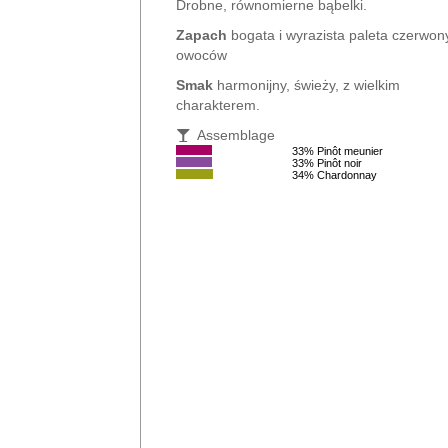
Drobne, równomierne bąbelki.
Zapach
bogata i wyrazista paleta czerwon
owoców
Smak
harmonijny, świeży, z wielkim
charakterem.
Assemblage
33% Pinôt meunier
33% Pinôt noir
34% Chardonnay