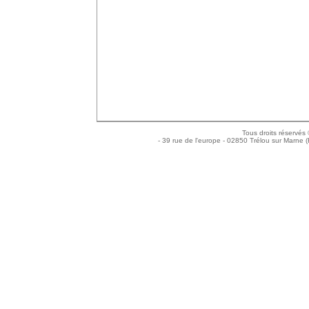
Tous droits réservés
- 39 rue de l'europe - 02850 Trélou sur Marne (